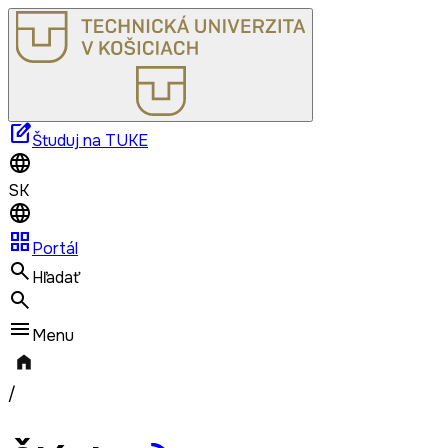
edit_square
Študuj na TUKE
SK
grid_view
Portál
Hľadať
Menu
/