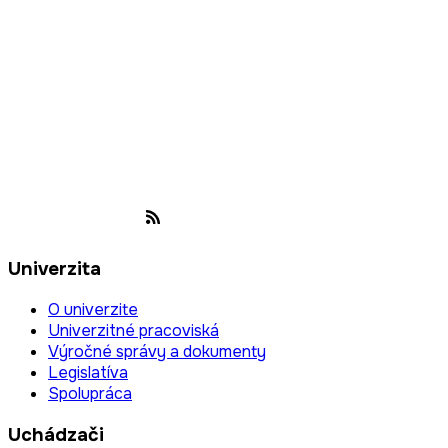
Univerzita
O univerzite
Univerzitné pracoviská
Výročné správy a dokumenty
Legislatíva
Spolupráca
Uchádzači