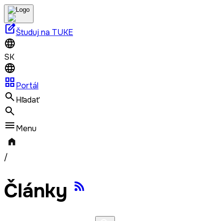
edit_square
Študuj na TUKE
SK
grid_view
Portál
Hľadať
Menu
/
Články