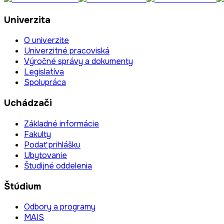
Univerzita
O univerzite
Univerzitné pracoviská
Výročné správy a dokumenty
Legislatíva
Spolupráca
Uchádzači
Základné informácie
Fakulty
Podať prihlášku
Ubytovanie
Študijné oddelenia
Štúdium
Odbory a programy
MAIS