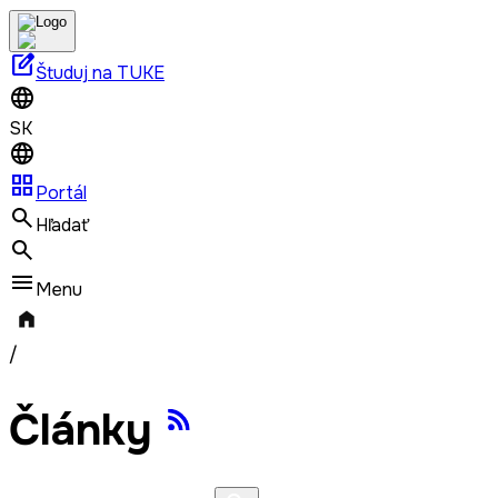
edit_square
Študuj na TUKE
SK
grid_view
Portál
Hľadať
Menu
/
Články