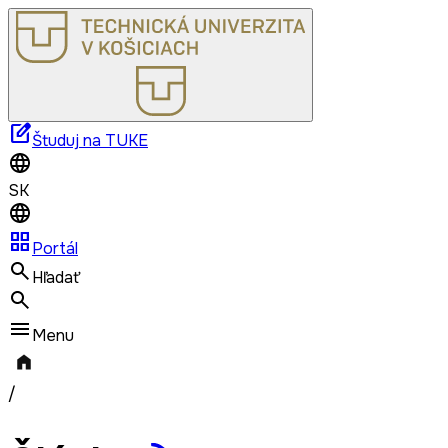
edit_square
Študuj na TUKE
SK
grid_view
Portál
Hľadať
Menu
/