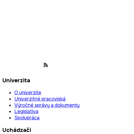
Univerzita
O univerzite
Univerzitné pracoviská
Výročné správy a dokumenty
Legislatíva
Spolupráca
Uchádzači