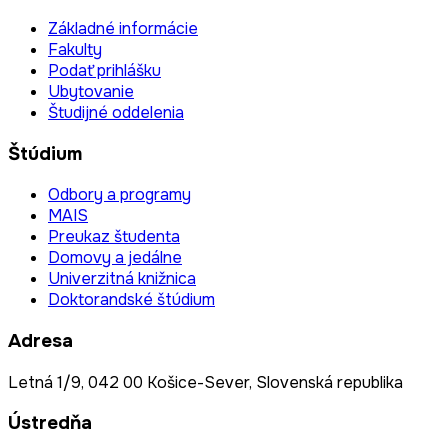
Základné informácie
Fakulty
Podať prihlášku
Ubytovanie
Študijné oddelenia
Štúdium
Odbory a programy
MAIS
Preukaz študenta
Domovy a jedálne
Univerzitná knižnica
Doktorandské štúdium
Adresa
Letná 1/9, 042 00 Košice-Sever, Slovenská republika
Ústredňa